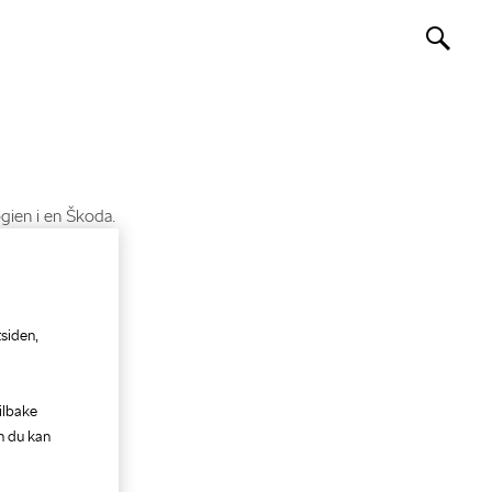
siden,
ilbake
n du kan