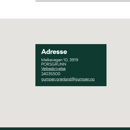
Adresse
Melkevegen 10, 3919
PORSGRUNN
Veibeskrivelse
24035500
gumpen.grenland@gumpen.no