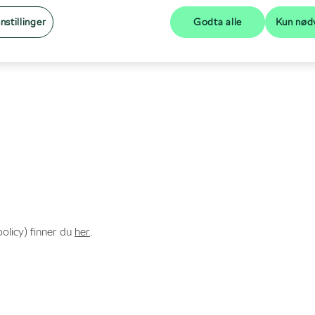
nstillinger
Godta alle
Kun nød