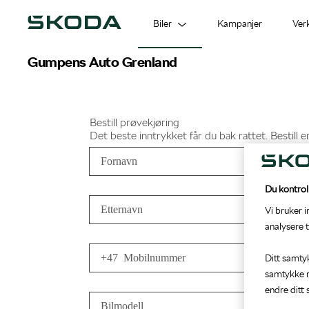
Biler
Kampanjer
Ver
Gumpens Auto Grenland
Modeller
Bestill verkstedtime
Ansatte
Bruktbil
EU-kontroll
Bestill prøvekjøring
Mobilitetsgaranti
Bygg bil
Prislister og brosjyrer
Du kontrol
Vi bruker 
analysere t
Ditt samty
samtykke n
endre ditt