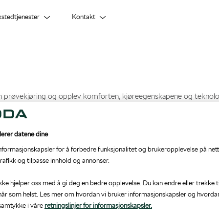
kstedtjenester
Kontakt
Lagerbiler
5+ Originalservice
Om oss
Vil du selge oss bilen din?
Bilglass
Biltilbehør
ŠKODA Connect
lerer datene dine
informasjonskapsler for å forbedre funksjonalitet og brukeropplevelse på nett
rafikk og tilpasse innhold og annonser.
kke hjelper oss med å gi deg en bedre opplevelse. Du kan endre eller trekke t
år som helst. Les mer om hvordan vi bruker informasjonskapsler og hvorda
 samtykke i våre
retningslinjer for informasjonskapsler.