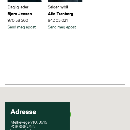
Daglig leder
Selger nybil
Bjørn Jensen
Atle Tranberg
970 58 560
942 03 021
Send meg epost
Send meg epost
Adresse
Melkevegen 10, 3919
PORSGRUNN