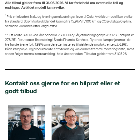
Alle tilbud gjelder frem til 31.05.2026. Vi tar forbehold om eventuelle feil og
endringer. Avbildet modell kan avvike.
*
Pris er inkludert frakt og leveringsomkostninger levert i Oslo. Avbildet modell kan avvike
fra standard. Strømforbruk blandet kjøring fra 15,9 kWh/100 km og CO2-utslipp: 0 g/km.
Verdiene vil endres etter valgt utstyr.
** Eff. rente 3,40% ved lånebehov kr 250 000 o/5år, etableringsgebyr kr 3 123. Totalpris kr
273 251. Forutsetter finansiering i Škoda Financial Services. Flytende kampanjerente i de
tre første årene (p.t. 1,99% som deretter justeres til gjeldende produktrente p.t. 6,9%).
Både kampanje- og produktrente er flytende og kan endres frem til utleveringsdato, samt
at den følger normal renteutvikling i hele låneperioden. Tilbudet gjelder tom 31.05.26.
Kontakt oss gjerne for en bilprat eller et
godt tilbud