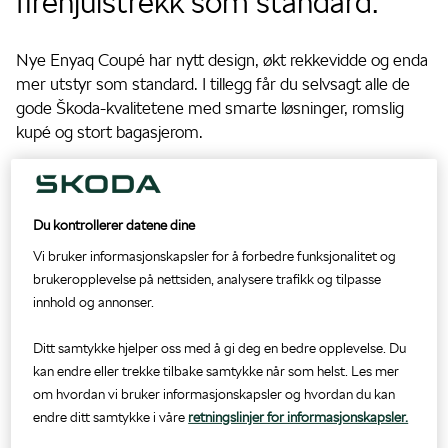
firehjulstrekk som standard.
Biltilbehør
Bilglass
Nye Enyaq Coupé har nytt design, økt rekkevidde og enda
mer utstyr som standard. I tillegg får du selvsagt alle de
gode Škoda-kvalitetene med smarte løsninger, romslig
Bygg bil
Mobilitetsgaranti
kupé og stort bagasjerom.
ŠKODA Connect
Du kontrollerer datene dine
Prislister og brosjyrer
Vi bruker informasjonskapsler for å forbedre funksjonalitet og
brukeropplevelse på nettsiden, analysere trafikk og tilpasse
innhold og annonser.
Ditt samtykke hjelper oss med å gi deg en bedre opplevelse. Du
Enyaq kampanjemodeller
kan endre eller trekke tilbake samtykke når som helst. Les mer
om hvordan vi bruker informasjonskapsler og hvordan du kan
Nå har vi gode prisavslag på flere av våre
endre ditt samtykke i våre
retningslinjer for informasjonskapsler.
Enyaq modeller, både Enyaq SUV og